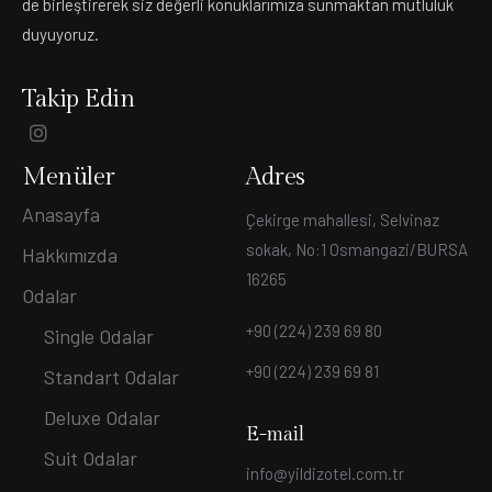
de birleştirerek siz değerli konuklarımıza sunmaktan mutluluk
duyuyoruz.
Takip Edin
Menüler
Adres
Anasayfa
Çekirge mahallesi, Selvinaz
sokak, No:1 Osmangazi/BURSA
Hakkımızda
16265
Odalar
+90 (224) 239 69 80
Single Odalar
+90 (224) 239 69 81
Standart Odalar
Deluxe Odalar
E-mail
Suit Odalar
info@yildizotel.com.tr