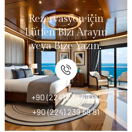
Rezervasyon için
Lütfen Bizi Arayın
veya Bize Yazın.
+90 (224) 239 69 80
+90 (224) 239 69 81